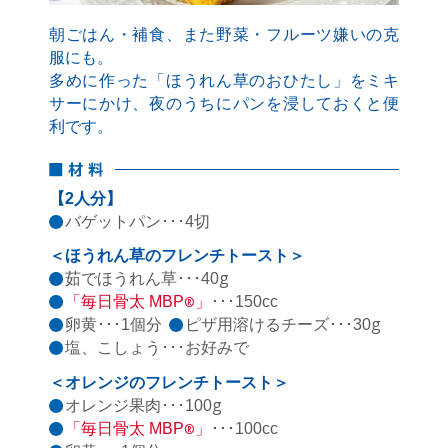
朝ごはん・補食、また野菜・フルーツ嫌いの克
服にも。
多めに作った「ほうれん草のおひたし」をミキ
サーにかけ、夜のうちにパンを浸しておくと便
利です。
【2人分】
バゲットパン･･･4切
＜ほうれん草のフレンチトースト＞
g
茹でほうれん草･･･40
「毎日骨太 MBP
」
･･･150cc
®
g
卵黄･･･1個分
ピザ用溶けるチーズ･･･30
塩、こしょう･･･お好みで
＜オレンジのフレンチトースト＞
g
オレンジ果肉･･･100
「毎日骨太 MBP
」
･･･100cc
®