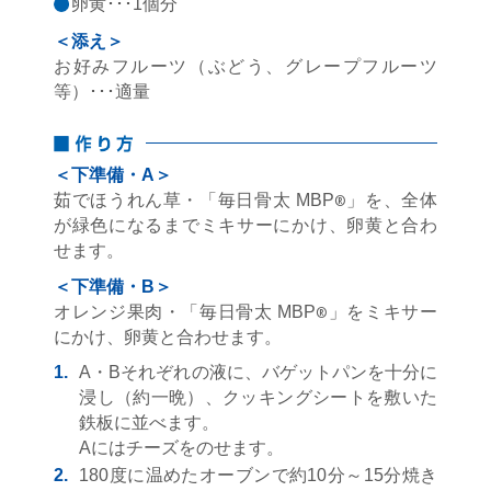
卵黄･･･1個分
＜添え＞
お好みフルーツ（ぶどう、グレープフルーツ
等）･･･適量
＜下準備・A＞
茹でほうれん草・「毎日骨太 MBP
」を、全体
®
が緑色になるまでミキサーにかけ、卵黄と合わ
せます。
＜下準備・B＞
オレンジ果肉・「毎日骨太 MBP
」をミキサー
®
にかけ、卵黄と合わせます。
1.
A・Bそれぞれの液に、バゲットパンを十分に
浸し（約一晩）、クッキングシートを敷いた
鉄板に並べます。
Aにはチーズをのせます。
2.
180度に温めたオーブンで約10分～15分焼き